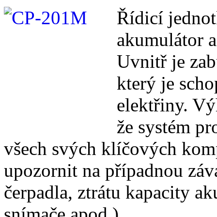
Řídicí jedno
akumulátor a
Uvnitř je za
který je scho
elektřiny. V
že systém pr
všech svých klíčových komp
upozornit na případnou zá
čerpadla, ztrátu kapacity a
snímače apod.).