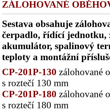
ZÁLOHOVANÉ OBĚHOV
Sestava obsahuje zálohov
čerpadlo, řídící jednotku,
akumulátor, spalinový ter
teploty a montážní přísluš
CP-201P-130
zálohované o
s roztečí 130 mm
CP-201P-180
zálohované o
s roztečí 180 mm