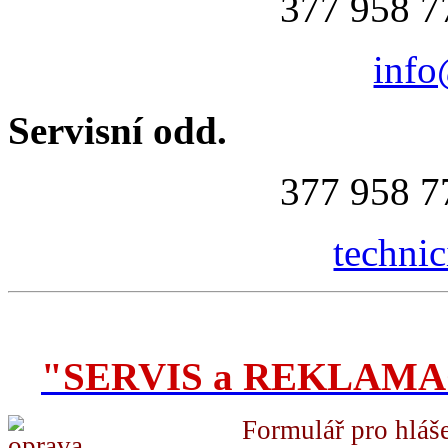
377 958 7
info
Servisní odd.
377 958 7
techni
"SERVIS a REKLAM
Formulář pro hláš