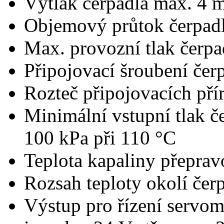
Výtlak čerpadla max. 4 
Objemový průtok čerpadl
Max. provozní tlak čerp
Připojovací šroubení čer
Rozteč připojovacích př
Minimální vstupní tlak č
100 kPa při 110 °C
Teplota kapaliny přepra
Rozsah teploty okolí čer
Výstup pro řízení servo